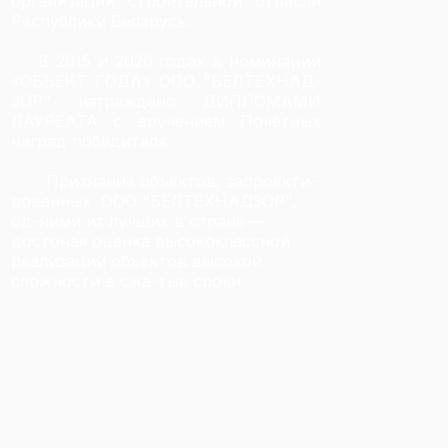
организации строительной отрасли
Республики Беларусь.
В 2015 и 2020 годах в номинации
«ОБЪЕКТ ГОДА» ООО "БЕЛТЕХНАД-
ЗОР" награждено ДИПЛОМАМИ
ЛАУРЕАТА с вручением Почётных
наград победителя.
Признание объектов,
запроекти-
рованных
ООО "БЕЛТЕХНАДЗОР",
од-ними из лучших в стране ––
достоная оценка высококлассной
реализации объектов высокой
сложности в сжа-тые сроки.