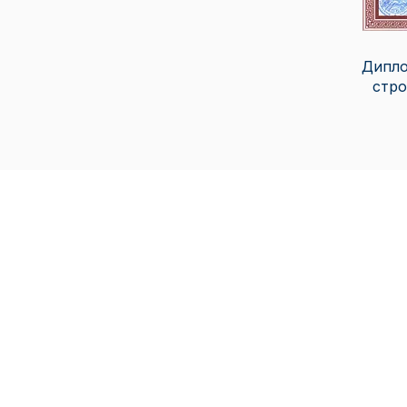
Дипло
стро