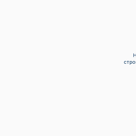
Н
стро