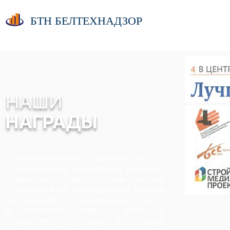
БТН БЕЛТЕХНАДЗОР
НАШИ
НАГРАДЫ
Министерством архитектуры и
строительства Республики Беларусь
совместно с Белорусским союзом
строителей на
конкурсе «На лучшее
достижение в строительной отрасли
в Республике Беларусь» ежегодно
определяются лучшие из лучших